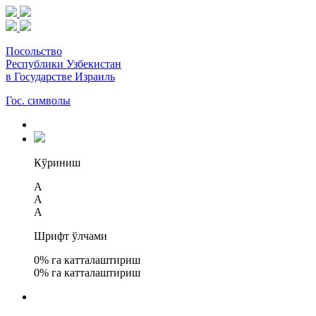
Посольство
Республики Узбекистан
в Государстве Израиль
Гос. символы
Кўриниш
A
A
A
Шрифт ўлчами
0
% га катталаштириш
0
% га катталаштириш