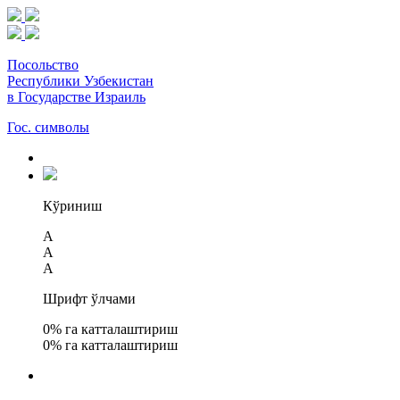
Посольство
Республики Узбекистан
в Государстве Израиль
Гос. символы
Кўриниш
A
A
A
Шрифт ўлчами
0
% га катталаштириш
0
% га катталаштириш