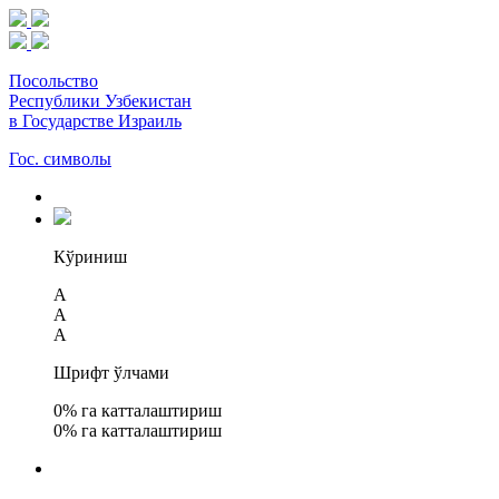
Посольство
Республики Узбекистан
в Государстве Израиль
Гос. символы
Кўриниш
A
A
A
Шрифт ўлчами
0
% га катталаштириш
0
% га катталаштириш