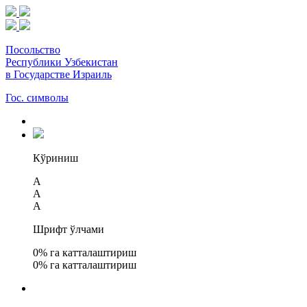
Посольство
Республики Узбекистан
в Государстве Израиль
Гос. символы
Кўриниш
A
A
A
Шрифт ўлчами
0
% га катталаштириш
0
% га катталаштириш