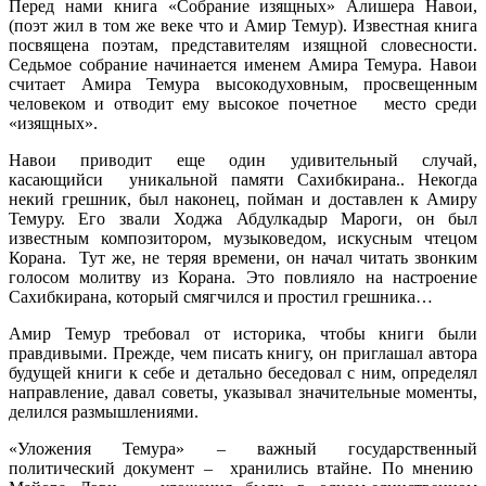
Перед нами книга «Собрание изящных» Алишера Навои,
(поэт жил в том же веке что и Амир Темур). Известная книга
посвящена поэтам, представителям изящной словесности.
Седьмое собрание начинается именем Амира Темура. Навои
считает Амира Темура высокодуховным, просвещенным
человеком и отводит ему высокое почетное место среди
«изящных».
Навои приводит еще один удивительный случай,
касающийси уникальной памяти Сахибкирана.. Некогда
некий грешник, был наконец, пойман и доставлен к Амиру
Темуру. Его звали Ходжа Абдулкадыр Мароги, он был
известным композитором, музыковедом, искусным чтецом
Корана. Тут же, не теряя времени, он начал читать звонким
голосом молитву из Корана. Это повлияло на настроение
Сахибкирана, который смягчился и простил грешника…
Амир Темур требовал от историка, чтобы книги были
правдивыми. Прежде, чем писать книгу, он приглашал автора
будущей книги к себе и детально беседовал с ним, определял
направление, давал советы, указывал значительные моменты,
делился размышлениями.
«Уложения Темура» – важный государственный
политический документ – хранились втайне. По мнению