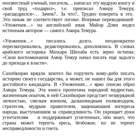
неизвестный ученый, писатель… написал эту мудрую книгу и
свой труд «подарил», т.е. приписал Амиру Темуру,
«расщедрился»… Зачем?.. За что?.. Трудно поверить в это.
Это никак не соответствует логике. Впервые переводивший
«Уложения…» на английский язык Майор Дэви видел
истинным автором — самого Амира Темура.
«Уложения…» писались долго, неоднократно
пересматривались, редактировались, дополнялись. В словах
арабского историка Мазхара Шихаба есть зерно истины:
«Свои воспоминания Амир Темур начал писать еще задолго
до прихода к власти».
Сахибкиран врядли захотел бы поручить кому-дибо писать
историю своего государства, а может, не нашел бы для этого
достойного кандидата. В «Уложениях…» ярко описан образ
Амира Темура. Эта книга пропитана народной мудростью,
жизненным опытом, в ней Сахибкиран предстает незаурядной
личностью, смелым воином, дальновидным полководцем,
стратегом, мудрым правителем, защишаюшим интересы
народа, выступаюшим за справедливость. Он укрощает руки
угнетателям и поддерживает угнетенных, ибо знает, что
страна может терпеть ересь, безбожие, но не терпит
несправедливости и гнета.