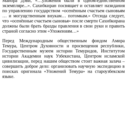
Майора Дэви, «…уложения были в одном-единственном
экземпляре...». Сахибкиран посвящает и оставляет назидания
по управлению государством «осенённым счастьем сыновьям
… и могущственным внукам… потомкам.» Отсюда следует,
что «осенённые счастьем сыновья» после смерти Сахибкирана
должны были брать бразды правления в свои руки и править
страной согласно этим «Уложениям…»
Перед Международным общественным фондом Амира
Темура, Центром Духовности и просвещения республики,
Государственным музеем истории Темуридов, Институтом
истории Академии наук Узбекистана, Центром исламской
цивилизации, перед нашим обществом стоит важная залача –
совершить доброе дело: организовать научную экспедицию в
поисках оригинала «Уложений Темура» на староузбекском
языке.