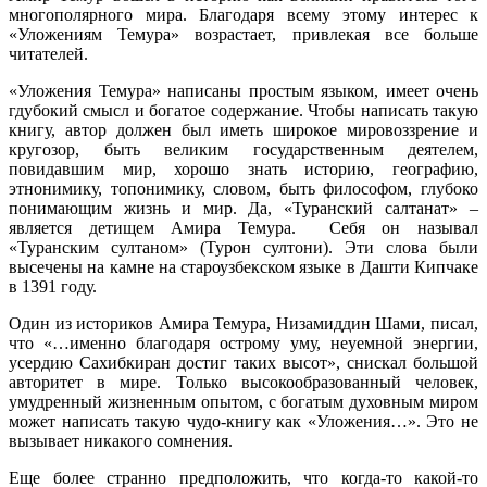
многополярного мира. Благодаря всему этому интерес к
«Уложениям Темура» возрастает, привлекая все больше
читателей.
«Уложения Темура» написаны простым языком, имеет очень
гдубокий смысл и богатое содержание. Чтобы написать такую
книгу, автор должен был иметь широкое мировоззрение и
кругозор, быть великим государственным деятелем,
повидавшим мир, хорошо знать историю, географию,
этнонимику, топонимику, словом, быть философом, глубоко
понимающим жизнь и мир. Да, «Туранский салтанат» –
является детищем Амира Темура. Себя он называл
«Туранским султаном» (Турон султони). Эти слова были
высечены на камне на староузбекском языке в Дашти Кипчаке
в 1391 году.
Один из историков Амира Темура, Низамиддин Шами, писал,
что «…именно благодаря острому уму, неуемной энергии,
усердию Сахибкиран достиг таких высот», снискал большой
авторитет в мире. Только высокообразованный человек,
умудренный жизненным опытом, с богатым духовным миром
может написать такую чудо-книгу как «Уложения…». Это не
вызывает никакого сомнения.
Еще более странно предположить, что когда-то какой-то