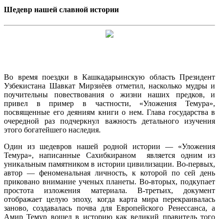
Шедевр нашей славной истории
Во время поездки в Кашкадарьинскую область Президент
Узбекистана Шавкат Мирзиёев отметил, насколько мудры и
поучительны повествования о жизни наших предков, и
привел в пример в частности, «Уложения Темура»,
посвященные его деяниям книги о нем. Глава государства в
очередной раз подчеркнул важность детального изучения
этого богатейшего наследия.
Один из шедевров нашей родной истории — «Уложения
Темура», написанные Сахибкираном является одним из
уникальным памятником в истории цивилизации. Во-первых,
автор — феноменальная личность, к которой по сей день
приковано внимание ученых планеты. Во-вторых, подкупает
простота изложения материала. В-третьих, документ
отображает целую эпоху, когда карта мира перекраивалась
заново, создавалась почва для Европейского Ренессанса, а
Амир Темур вошел в историю как великий правитель того