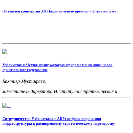
Объявлен конкурс на XX Национальную премию «Олтин калам»
Узбекистан и Чехия: визит, который придал отношениям новое
практическое содержание
Бахтиер Мустафаев,
заместитель директора Института стратегических и
межрегиональных исследований при Президенте Республики
Узбекистан
Сотрудничество Узбекистана с АБР: от финансирования
инфраструктуры к расширенному стратегическому партнерству