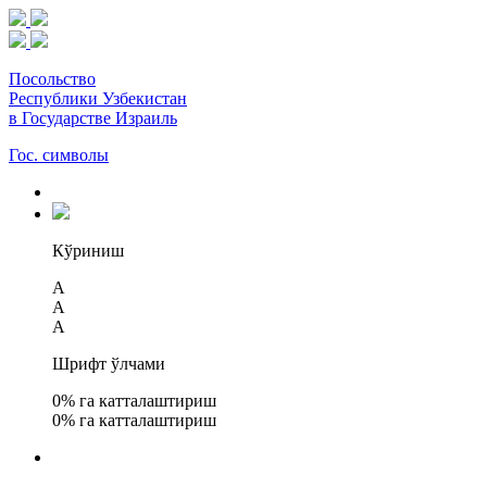
Посольство
Республики Узбекистан
в Государстве Израиль
Гос. символы
Кўриниш
A
A
A
Шрифт ўлчами
0
% га катталаштириш
0
% га катталаштириш