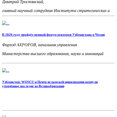
Дмитрий Тростянский,
главный научный сотрудник Института стратегических и
межрегиональных исследований при Президенте Республики
Узбекистан, доктор экономических наук
В 2026 году пройдёт первый форум ректоров Узбекистана и Чехии
Фарход АХРОРОВ,
начальник управления
Министерства высшего образования, науки и инноваций
Узбекистан: WOSCU и Центр исламской цивилизации вернули
утрачённое наследие из Великобритании