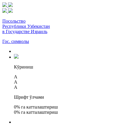
Посольство
Республики Узбекистан
в Государстве Израиль
Гос. символы
Кўриниш
A
A
A
Шрифт ўлчами
0
% га катталаштириш
0
% га катталаштириш