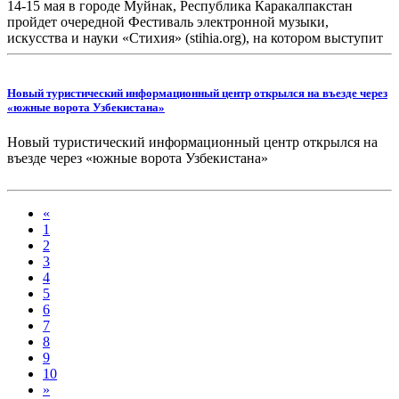
14-15 мая в городе Муйнак, Республика Каракалпакстан
пройдет очередной Фестиваль электронной музыки,
искусства и науки «Стихия» (stihia.org), на котором выступит
музыкальный продюсер с мировым именем Нина Кравиц
(
https://www.instagram.com/ninakraviz/
), а также другие
музыкальные продюсеры, музыканты и диджеи из России,
Новый туристический информационный центр открылся на въезде через
Казахстана, Турции и Кыргызстана.
«южные ворота Узбекистана»
Новый туристический информационный центр открылся на
въезде через «южные ворота Узбекистана»
«
1
2
3
4
5
6
7
8
9
10
»