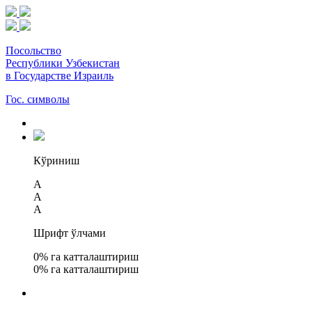
Посольство
Республики Узбекистан
в Государстве Израиль
Гос. символы
Кўриниш
A
A
A
Шрифт ўлчами
0
% га катталаштириш
0
% га катталаштириш