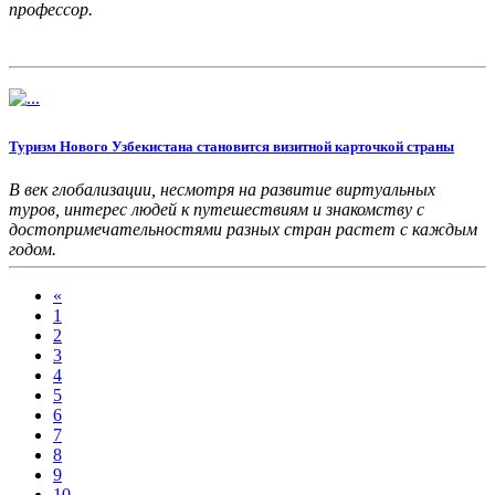
профессор.
Туризм Нового Узбекистана становится визитной карточкой страны
В век глобализации, несмотря на развитие виртуальных
туров, интерес людей к путешествиям и знакомству с
достопримечательностями разных стран растет с каждым
годом.
«
1
2
3
4
5
6
7
8
9
10