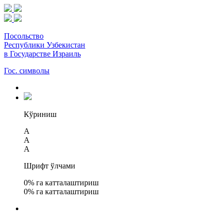
Посольство
Республики Узбекистан
в Государстве Израиль
Гос. символы
Кўриниш
A
A
A
Шрифт ўлчами
0
% га катталаштириш
0
% га катталаштириш